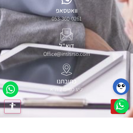
וואטסאפ
053-360-0261
דוא"ל
Office@insisrso.com
כתובתנו
יגיע כפיים 2 ת"א