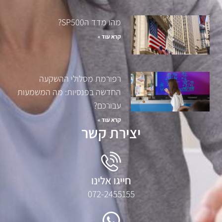
מהו מדד הSP500?
קרא עוד »
רפורמת מסלולי ההשקעה
החדשה בפנסיות: מה המשמעות
עבורכם?
קרא עוד »
יצירת קשר
חייגו אלינו
072-2455155