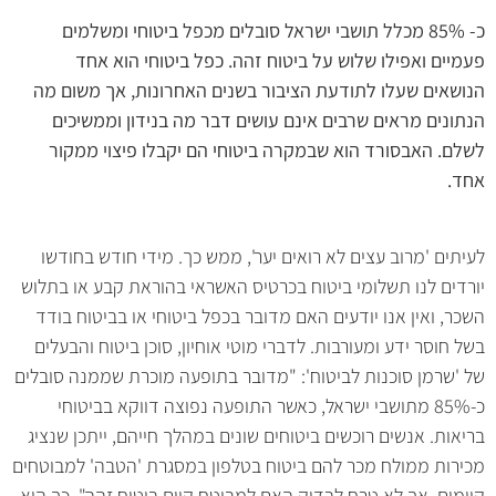
כ- 85% מכלל תושבי ישראל סובלים מכפל ביטוחי ומשלמים
פעמיים ואפילו שלוש על ביטוח זהה. כפל ביטוחי הוא אחד
הנושאים שעלו לתודעת הציבור בשנים האחרונות, אך משום מה
הנתונים מראים שרבים אינם עושים דבר מה בנידון וממשיכים
לשלם. האבסורד הוא שבמקרה ביטוחי הם יקבלו פיצוי ממקור
אחד.
לעיתים 'מרוב עצים לא רואים יער', ממש כך. מידי חודש בחודשו
יורדים לנו תשלומי ביטוח בכרטיס האשראי בהוראת קבע או בתלוש
השכר, ואין אנו יודעים האם מדובר בכפל ביטוחי או בביטוח בודד
בשל חוסר ידע ומעורבות. לדברי מוטי אוחיון, סוכן ביטוח והבעלים
של 'שרמן סוכנות לביטוח': "מדובר בתופעה מוכרת שממנה סובלים
כ-85% מתושבי ישראל, כאשר התופעה נפוצה דווקא בביטוחי
בריאות. אנשים רוכשים ביטוחים שונים במהלך חייהם, ייתכן שנציג
מכירות ממולח מכר להם ביטוח בטלפון במסגרת 'הטבה' למבוטחים
קיימים, אך לא טרח לבדוק האם למבוטח קיים ביטוח זהה", כך הוא