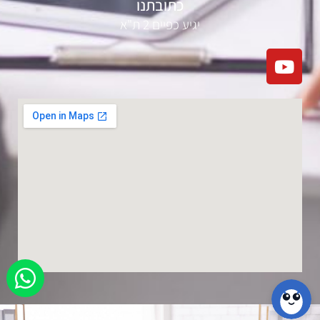
כתובתנו
יגיע כפיים 2 ת"א