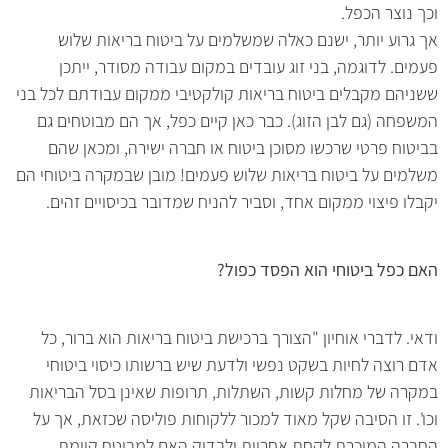
וכך נוצר הכפל.
אך גרוע יותר, ישנם כאלה שמשלמים על ביטוח בריאות שלוש
פעמים. לדוגמה, בני זוג עובדים במקום עבודה מסודר, ייתכן
ששניהם מקבלים ביטוח בריאות קולקטיבי ממקום עבודתם לכל בני
המשפחה (גם לבן הזוג). כבר כאן קיים כפל, אך הם מבוטחים גם
בביטוח פרטי שרכשו מסוכן ביטוח או חברה ישירה, ומכאן שהם
משלמים על ביטוח בריאות שלוש פעמים! מובן שבמקרה ביטוחי הם
יקבלו פיצוי ממקום אחד, וסביר להניח שמדובר בכיסויים זהים.
האם כפל ביטוחי הוא הפסד כפול?
ודאי. לדברי אוחיון "הצורך ברכישת ביטוח בריאות הוא ברור, כל
אדם רוצה לחיות בשקט נפשי ולדעת שיש ברשותו כיסוי ביטוחי
במקרה של מחלות קשות, השתלות, תרופות שאינן בסל הבריאות
וכו'. זו הסיבה שקל מאוד למכור ללקוחות פוליסה שכזאת, אך על
החברה המוכרת לקחת אחריות ולבדוק האם למבוטח קיימת